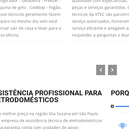
rigerador - Geladeira - Freezer -
qualidade com especialistas;
uina de gelo - Cooktop - Fogão.
peças e serviços garantidos. 
sos técnicos geralmente fazem
técnicos da XTEC são parceir
eparo no mesmo dia sem você
serviço autorizados, fornec
cisar sair de casa e levar para a
serviço eficiente e amigável a
sa oficina.
responder a perguntas e dúv
SISTÊNCIA PROFISSIONAL PARA
PORQ
ETRODOMÉSTICOS
 melhor preço na região Vila Suzana em São Paulo
 empresa de assistência técnica de eletrodomésticos
da garantia conta com unidades de apoio