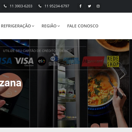
11 3903-6203
11 95234-6797
REFRIGERAÇÃO
REGIÃO
FALE CONOSCO
uzana