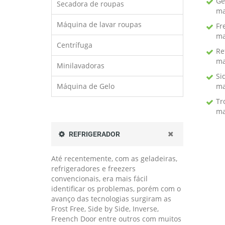
Ge
Secadora de roupas
ma
Máquina de lavar roupas
Fr
ma
Centrífuga
Re
ma
Minilavadoras
Si
Máquina de Gelo
ma
Tr
ma
REFRIGERADOR
Até recentemente, com as geladeiras,
refrigeradores e freezers
convencionais, era mais fácil
identificar os problemas, porém com o
avanço das tecnologias surgiram as
Frost Free, Side by Side, Inverse,
Freench Door entre outros com muitos