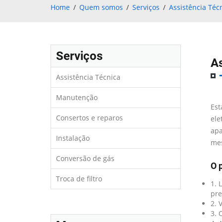
Home
Quem somos
Serviços
Assistência Téc
Serviços
As
Assistência Técnica
Manutenção
Est
Consertos e reparos
ele
apa
Instalação
mes
Conversão de gás
O 
Troca de filtro
1. 
pre
2. 
3. 