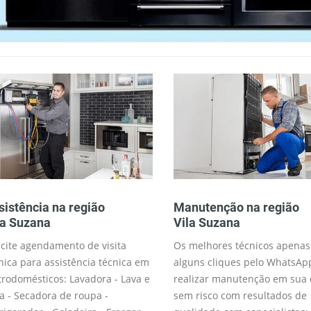
sistência na região
Manutenção na região
la Suzana
Vila Suzana
icite agendamento de visita
Os melhores técnicos apenas
nica para assistência técnica em
alguns cliques pelo WhatsAp
trodomésticos: Lavadora - Lava e
realizar manutenção em sua 
a - Secadora de roupa -
sem risco com resultados de