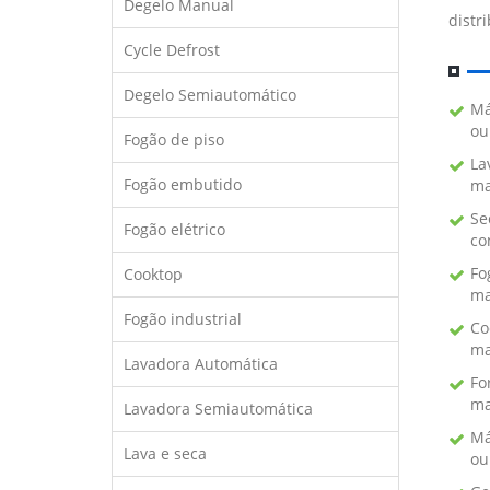
Degelo Manual
distr
Cycle Defrost
Degelo Semiautomático
Má
ou
Fogão de piso
La
Fogão embutido
ma
Se
Fogão elétrico
co
Fo
Cooktop
ma
Fogão industrial
Co
ma
Lavadora Automática
Fo
ma
Lavadora Semiautomática
Má
Lava e seca
ou