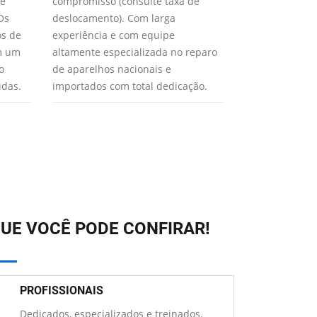
 e
compromisso (consulte taxa de
realizarão o m
Os
deslocamento). Com larga
Paulo para seu
os de
experiência e com equipe
XTEC usa apen
em um
altamente especializada no reparo
qualidade gar
o
de aparelhos nacionais e
aparelho func
idas.
importados com total dedicação.
UE VOCÊ PODE CONFIRAR!
PROFISSIONAIS
Dedicados, especializados e treinados.