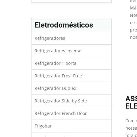
facilmente através
desagradáveis na água que você e
Ref
es analisaremos a
sua família bebem. Trabalhamos
Máq
 para saber
com todos os modelos de
Nos
 peças devem ser
refrigeradores com dispense de
o r
Eletrodomésticos
onversão de gás.
água que utilizam filtros internos e
pre
externos.
nos
Refrigeradores
Refrigeradores Inverse
Refrigerador 1 porta
Refrigerador Frost Free
Refrigerador Duplex
AS
Refrigerador Side by Side
EL
Refrigerador French Door
Com o
Frigobar
nossa
fora 