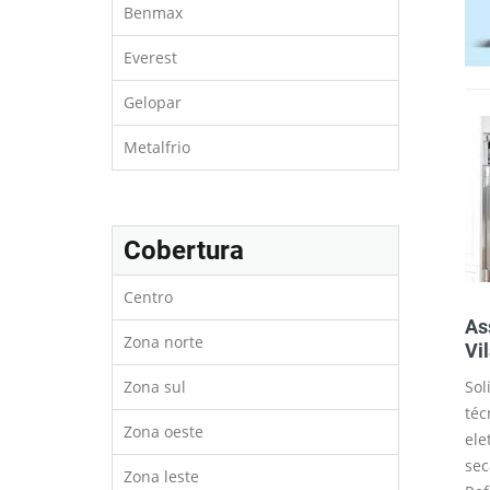
Benmax
Everest
Gelopar
Metalfrio
Cobertura
Centro
gás na região
Troca de filtro na região
As
Zona norte
Vila Suzana
Vi
Zona sul
ps e fornos são
Os filtros de geladeira e
Sol
igurados para o
refrigeradores são feitos para reter
téc
Zona oeste
for necessário,
substancias que podem mudar a
ele
ar a conversão
cor o gosto e até evitar odores
sec
Zona leste