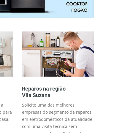
Reparos na região
Consertos n
Vila Suzana
Vila Suzana
 a
Solicite uma das melhores
Trabalhamos 
p para
empresas do segmento de reparos
técnico para o 
casa,
em eletrodomésticos da atualidade
desejados (me
com uma visita técnica sem
disponível) co