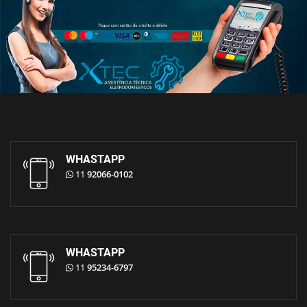
WHASTAPP
11
92066-0102
WHASTAPP
11
95234-6797