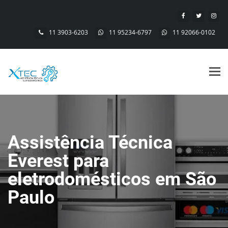
11 3903-6203
11 95234-6797
11 92066-0102
Alt
nav
Assistência Técnica
Everest para
eletrodomésticos em São
Paulo