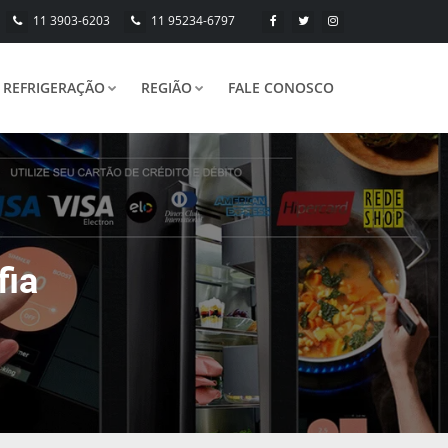
11 3903-6203
11 95234-6797
REFRIGERAÇÃO
REGIÃO
FALE CONOSCO
fia