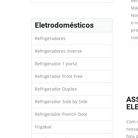
facilmente através
desagradáveis na água que você e
Ref
es analisaremos a
sua família bebem. Trabalhamos
Máq
 para saber
com todos os modelos de
Nos
 peças devem ser
refrigeradores com dispense de
o r
Eletrodomésticos
onversão de gás.
água que utilizam filtros internos e
pre
externos.
nos
Refrigeradores
Refrigeradores Inverse
Refrigerador 1 porta
Refrigerador Frost Free
Refrigerador Duplex
AS
Refrigerador Side by Side
EL
Refrigerador French Door
Com o
Frigobar
nossa
fora 