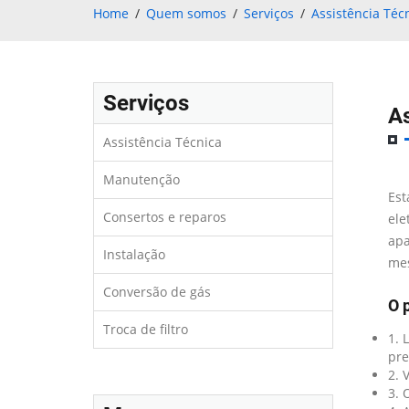
Home
Quem somos
Serviços
Assistência Téc
Serviços
As
Assistência Técnica
Manutenção
Est
Consertos e reparos
ele
apa
Instalação
mes
Conversão de gás
O 
Troca de filtro
1. 
pre
2. 
3. 