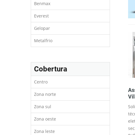
Benmax
Everest
Gelopar
Metalfrio
Cobertura
Centro
gás na região
Troca de filtro na região
As
Zona norte
Vila Sofia
Vi
Zona sul
ps e fornos são
Os filtros de geladeira e
Sol
igurados para o
refrigeradores são feitos para reter
téc
Zona oeste
for necessário,
substancias que podem mudar a
ele
ar a conversão
cor o gosto e até evitar odores
sec
Zona leste