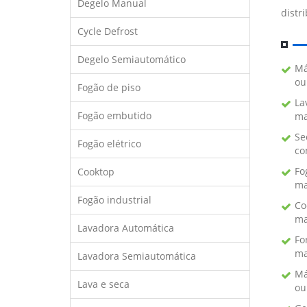
Degelo Manual
distr
Cycle Defrost
Degelo Semiautomático
Má
ou
Fogão de piso
La
Fogão embutido
ma
Se
Fogão elétrico
co
Fo
Cooktop
ma
Fogão industrial
Co
ma
Lavadora Automática
Fo
ma
Lavadora Semiautomática
Má
Lava e seca
ou