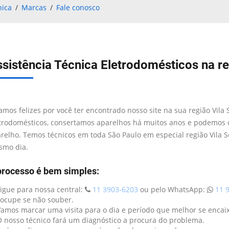
nica
Marcas
Fale conosco
sistência Técnica Eletrodomésticos na re
amos felizes por você ter encontrado nosso site na sua região Vila S
trodomésticos, consertamos aparelhos há muitos anos e podemos 
relho. Temos técnicos em toda São Paulo em especial região Vila S
mo dia.
processo é bem simples:
Ligue para nossa central:
11 3903-6203
ou pelo WhatsApp:
11 9
ocupe se não souber.
Vamos marcar uma visita para o dia e período que melhor se encaix
O nosso técnico fará um diagnóstico a procura do problema.