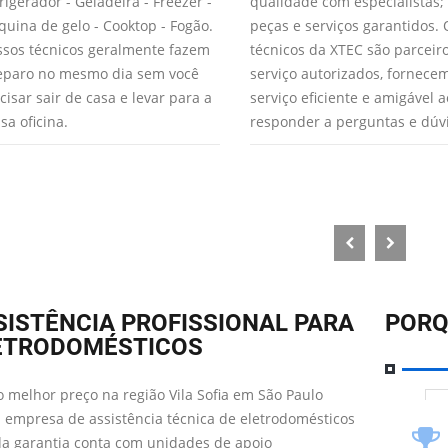
rigerador - Geladeira - Freezer -
qualidade com especialistas;
uina de gelo - Cooktop - Fogão.
peças e serviços garantidos. 
sos técnicos geralmente fazem
técnicos da XTEC são parceir
eparo no mesmo dia sem você
serviço autorizados, fornec
cisar sair de casa e levar para a
serviço eficiente e amigável a
sa oficina.
responder a perguntas e dúv
SISTÊNCIA PROFISSIONAL PARA
PORQ
ETRODOMÉSTICOS
 melhor preço na região Vila Sofia em São Paulo
 empresa de assistência técnica de eletrodomésticos
da garantia conta com unidades de apoio