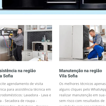
sistência na região
Manutenção na região
la Sofia
Vila Sofia
icite agendamento de visita
Os melhores técnicos apenas
nica para assistência técnica em
alguns cliques pelo WhatsAp
trodomésticos: Lavadora - Lava e
realizar manutenção em sua 
a - Secadora de roupa -
sem risco com resultados de