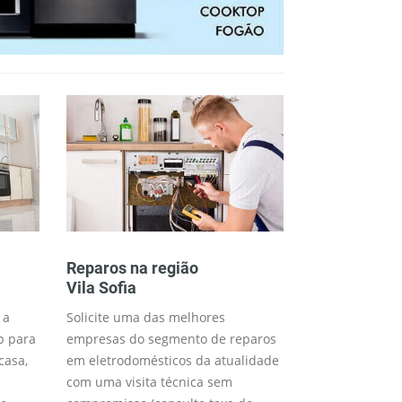
Reparos na região
Consertos n
Vila Sofia
Vila Sofia
 a
Solicite uma das melhores
Trabalhamos 
p para
empresas do segmento de reparos
técnico para o 
casa,
em eletrodomésticos da atualidade
desejados (me
com uma visita técnica sem
disponível) co