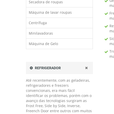
Ge
Secadora de roupas
ma
Máquina de lavar roupas
Fr
ma
Centrífuga
Re
ma
Minilavadoras
Si
Máquina de Gelo
ma
Tr
ma
REFRIGERADOR
Até recentemente, com as geladeiras,
refrigeradores e freezers
convencionais, era mais fácil
identificar os problemas, porém com o
avanço das tecnologias surgiram as
Frost Free, Side by Side, Inverse,
Freench Door entre outros com muitos