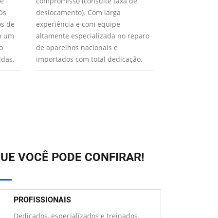
 e
compromisso (consulte taxa de
realizarão o m
Os
deslocamento). Com larga
Paulo para seu
os de
experiência e com equipe
XTEC usa apen
em um
altamente especializada no reparo
qualidade gar
o
de aparelhos nacionais e
aparelho func
idas.
importados com total dedicação.
UE VOCÊ PODE CONFIRAR!
PROFISSIONAIS
Dedicados, especializados e treinados.