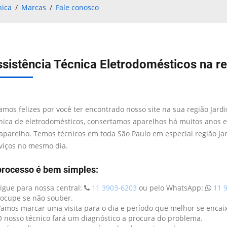
nica
Marcas
Fale conosco
sistência Técnica Eletrodomésticos na 
amos felizes por você ter encontrado nosso site na sua região Jar
nica de eletrodomésticos, consertamos aparelhos há muitos anos
aparelho. Temos técnicos em toda São Paulo em especial região J
viços no mesmo dia.
processo é bem simples:
Ligue para nossa central:
11 3903-6203
ou pelo WhatsApp:
11 9
ocupe se não souber.
Vamos marcar uma visita para o dia e período que melhor se encaix
O nosso técnico fará um diagnóstico a procura do problema.