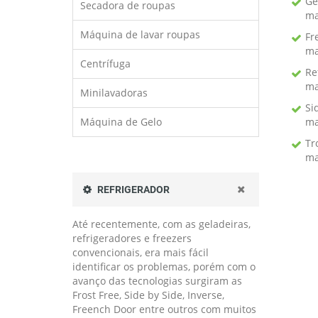
Ge
Secadora de roupas
ma
Máquina de lavar roupas
Fr
ma
Centrífuga
Re
ma
Minilavadoras
Si
Máquina de Gelo
ma
Tr
ma
REFRIGERADOR
Até recentemente, com as geladeiras,
refrigeradores e freezers
convencionais, era mais fácil
identificar os problemas, porém com o
avanço das tecnologias surgiram as
Frost Free, Side by Side, Inverse,
Freench Door entre outros com muitos