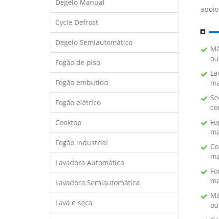
Degelo Manual
apoio
Cycle Defrost
Degelo Semiautomático
Má
ou
Fogão de piso
La
Fogão embutido
ma
Se
Fogão elétrico
co
Fo
Cooktop
ma
Fogão industrial
Co
ma
Lavadora Automática
Fo
ma
Lavadora Semiautomática
Má
Lava e seca
ou