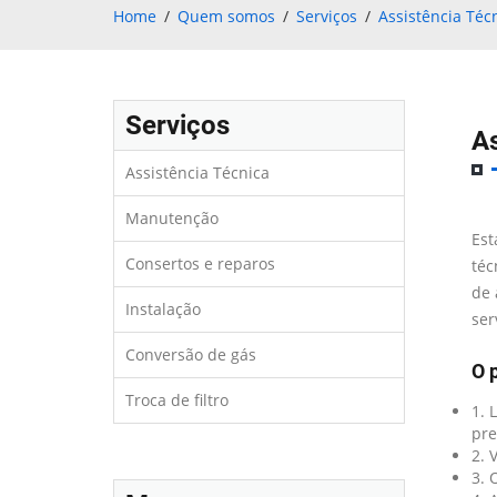
Home
Quem somos
Serviços
Assistência Téc
Serviços
As
Assistência Técnica
Manutenção
Est
Consertos e reparos
téc
de 
Instalação
ser
Conversão de gás
O 
Troca de filtro
1. 
pre
2. 
3. 