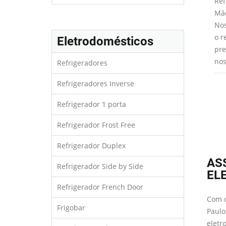
facilmente através
desagradáveis na água que você e
Ref
es analisaremos a
sua família bebem. Trabalhamos
Máq
 para saber
com todos os modelos de
Nos
 peças devem ser
refrigeradores com dispense de
o r
Eletrodomésticos
onversão de gás.
água que utilizam filtros internos e
pre
externos.
nos
Refrigeradores
Refrigeradores Inverse
Refrigerador 1 porta
Refrigerador Frost Free
Refrigerador Duplex
AS
Refrigerador Side by Side
EL
Refrigerador French Door
Com o
Frigobar
Paulo
eletr