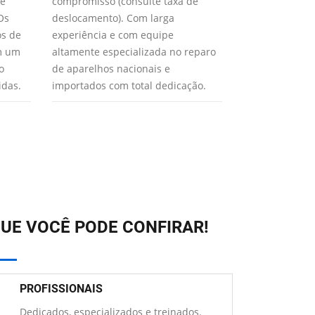
 e
compromisso (consulte taxa de
realizarão o m
Os
deslocamento). Com larga
Paulo para seu
os de
experiência e com equipe
XTEC usa apen
em um
altamente especializada no reparo
qualidade gar
o
de aparelhos nacionais e
aparelho func
idas.
importados com total dedicação.
UE VOCÊ PODE CONFIRAR!
PROFISSIONAIS
Dedicados, especializados e treinados.