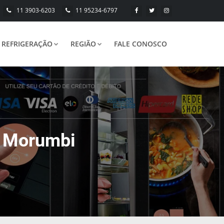
11 3903-6203
11 95234-6797
REFRIGERAÇÃO
REGIÃO
FALE CONOSCO
m Morumbi