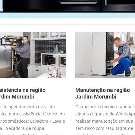
sistência na região
Manutenção na região
rdim Morumbi
Jardim Morumbi
icite agendamento de visita
Os melhores técnicos apenas
nica para assistência técnica em
alguns cliques pelo WhatsAp
trodomésticos: Lavadora - Lava e
realizar manutenção em sua 
a - Secadora de roupa -
sem risco com resultados de