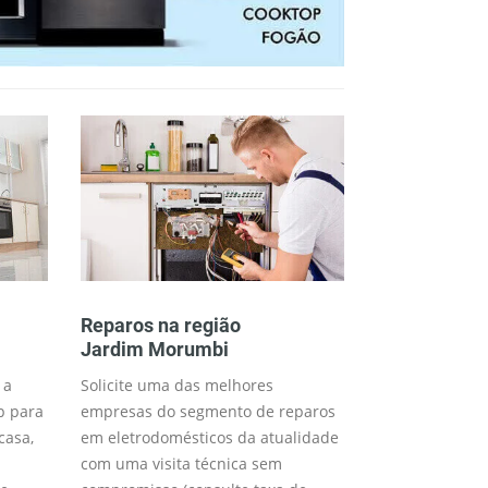
Reparos na região
Consertos n
Jardim Morumbi
Jardim Mor
 a
Solicite uma das melhores
Trabalhamos 
p para
empresas do segmento de reparos
técnico para o 
casa,
em eletrodomésticos da atualidade
desejados (me
com uma visita técnica sem
disponível) co