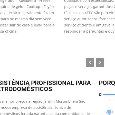
rigerador - Geladeira - Freezer -
qualidade com especialistas;
uina de gelo - Cooktop - Fogão.
peças e serviços garantidos. 
sos técnicos geralmente fazem
técnicos da XTEC são parceir
eparo no mesmo dia sem você
serviço autorizados, fornec
cisar sair de casa e levar para a
serviço eficiente e amigável a
sa oficina.
responder a perguntas e dúv
SISTÊNCIA PROFISSIONAL PARA
PORQ
ETRODOMÉSTICOS
 melhor preço na região Jardim Morumbi em São
 nossa empresa de assistência técnica de
odomésticos fora da garantia conta com unidades de