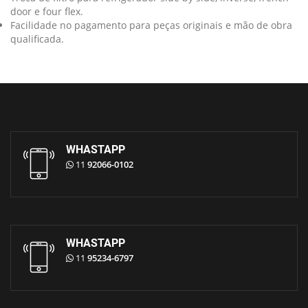
door e four flex.
Facilidade no pagamento para peças originais e mão de obra
qualificada.
WHASTAPP
11
92066-0102
WHASTAPP
11
95234-6797