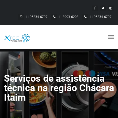
11 95234-6797
11 3903-6203
11 95234-6797
Alt
nav
Serviços de assistência
técnica na região Chácara
Itaim