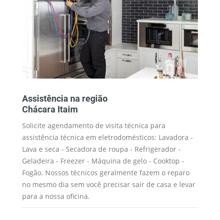
Assistência na região
M
Chácara Itaim
C
Solicite agendamento de visita técnica para
Os
assistência técnica em eletrodomésticos: Lavadora -
Wh
ue
Lava e seca - Secadora de roupa - Refrigerador -
se
Geladeira - Freezer - Máquina de gelo - Cooktop -
es
ua
Fogão. Nossos técnicos geralmente fazem o reparo
té
no mesmo dia sem você precisar sair de casa e levar
au
para a nossa oficina.
am