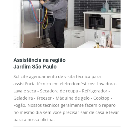
Assistência na região
M
Jardim São Paulo
J
Solicite agendamento de visita técnica para
Os
assistência técnica em eletrodomésticos: Lavadora -
Wh
ue
Lava e seca - Secadora de roupa - Refrigerador -
se
Geladeira - Freezer - Máquina de gelo - Cooktop -
es
ua
Fogão. Nossos técnicos geralmente fazem o reparo
té
no mesmo dia sem você precisar sair de casa e levar
au
para a nossa oficina.
am