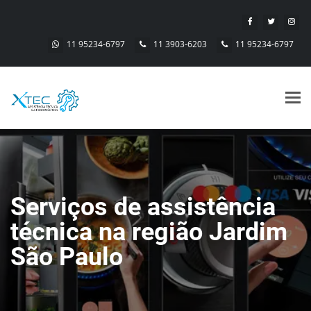
11 95234-6797
11 3903-6203
11 95234-6797
Alt
nav
Serviços de assistência
técnica na região Jardim
São Paulo