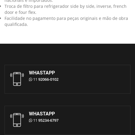
nacionais e importados.
Troca de filtro para refrigerador side by side, inverse, french
door e four flex.
Facilidade no pagamento para peças originais e mão de obra
qualificada.
WHASTAPP
11
92066-0102
WHASTAPP
11
95234-6797