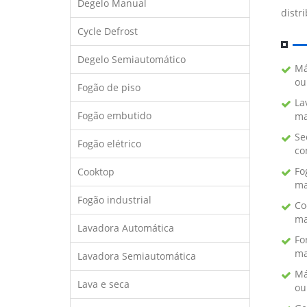
Degelo Manual
distr
Cycle Defrost
Degelo Semiautomático
Má
ou
Fogão de piso
La
Fogão embutido
ma
Se
Fogão elétrico
co
Fo
Cooktop
ma
Fogão industrial
Co
ma
Lavadora Automática
Fo
ma
Lavadora Semiautomática
Má
Lava e seca
ou