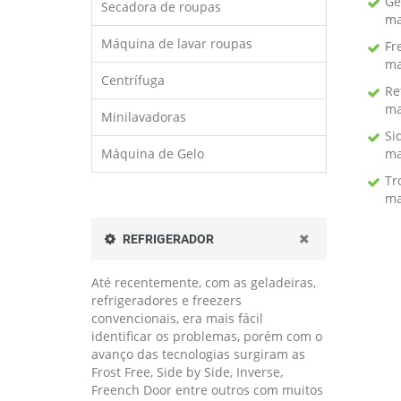
Ge
Secadora de roupas
ma
Máquina de lavar roupas
Fr
ma
Centrífuga
Re
ma
Minilavadoras
Si
Máquina de Gelo
ma
Tr
ma
REFRIGERADOR
Até recentemente, com as geladeiras,
refrigeradores e freezers
convencionais, era mais fácil
identificar os problemas, porém com o
avanço das tecnologias surgiram as
Frost Free, Side by Side, Inverse,
Freench Door entre outros com muitos