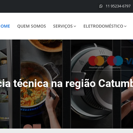
11 95234-6797
HOME
QUEM SOMOS
SERVIÇOS
ELETRODOMÉSTICO
cia técnica na região Catum