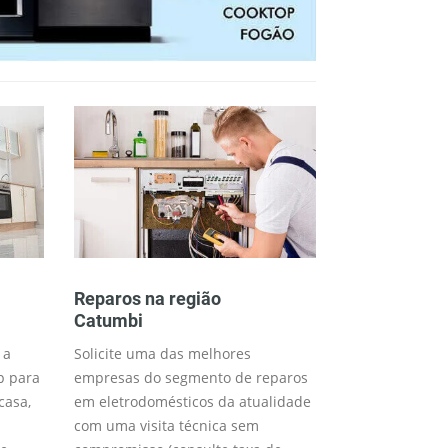
Reparos na região
Consertos n
Catumbi
Catumbi
 a
Solicite uma das melhores
Trabalhamos 
p para
empresas do segmento de reparos
técnico para o 
casa,
em eletrodomésticos da atualidade
desejados (me
com uma visita técnica sem
disponível) co