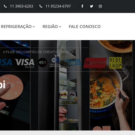
11 3903-6203
11 95234-6797
REFRIGERAÇÃO
REGIÃO
FALE CONOSCO
bi