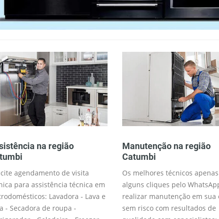
sistência na região
Manutenção na região
tumbi
Catumbi
icite agendamento de visita
Os melhores técnicos apenas
nica para assistência técnica em
alguns cliques pelo WhatsAp
trodomésticos: Lavadora - Lava e
realizar manutenção em sua 
a - Secadora de roupa -
sem risco com resultados de