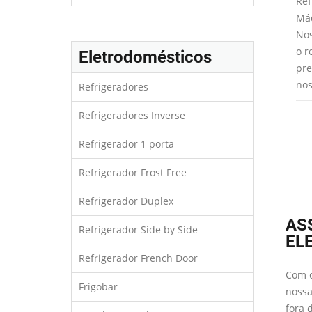
facilmente através
desagradáveis na água que você e
Ref
es analisaremos a
sua família bebem. Trabalhamos
Máq
 para saber
com todos os modelos de
Nos
 peças devem ser
refrigeradores com dispense de
o r
Eletrodomésticos
onversão de gás.
água que utilizam filtros internos e
pre
externos.
nos
Refrigeradores
Refrigeradores Inverse
Refrigerador 1 porta
Refrigerador Frost Free
Refrigerador Duplex
AS
Refrigerador Side by Side
EL
Refrigerador French Door
Com o
Frigobar
nossa
fora 