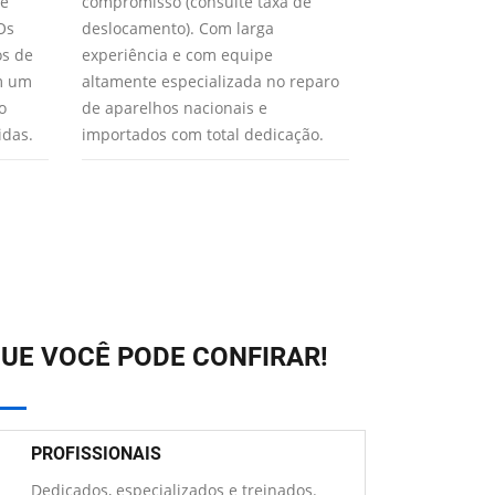
 e
compromisso (consulte taxa de
realizarão o m
Os
deslocamento). Com larga
Paulo para seu
os de
experiência e com equipe
XTEC usa apen
em um
altamente especializada no reparo
qualidade gar
o
de aparelhos nacionais e
aparelho func
idas.
importados com total dedicação.
UE VOCÊ PODE CONFIRAR!
PROFISSIONAIS
Dedicados, especializados e treinados.