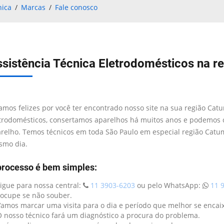
nica
Marcas
Fale conosco
sistência Técnica Eletrodomésticos na r
amos felizes por você ter encontrado nosso site na sua região Catu
trodomésticos, consertamos aparelhos há muitos anos e podemos 
relho. Temos técnicos em toda São Paulo em especial região Catum
mo dia.
processo é bem simples:
Ligue para nossa central:
11 3903-6203
ou pelo WhatsApp:
11 9
ocupe se não souber.
Vamos marcar uma visita para o dia e período que melhor se encaix
O nosso técnico fará um diagnóstico a procura do problema.