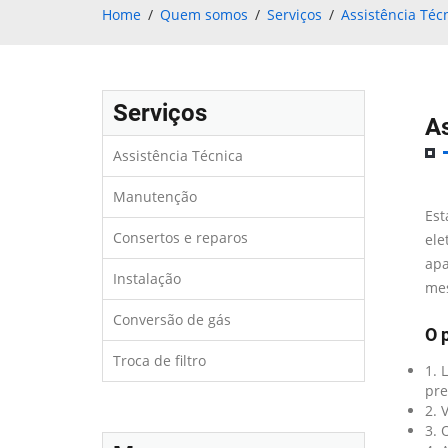
Home
Quem somos
Serviços
Assistência Téc
Serviços
As
Assistência Técnica
Manutenção
Est
Consertos e reparos
ele
apa
Instalação
mes
Conversão de gás
O 
Troca de filtro
1. 
pre
2. 
3. 