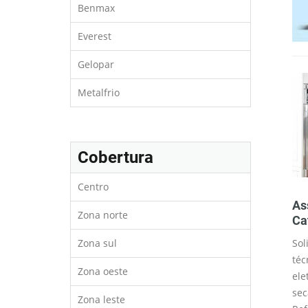
Benmax
Everest
Gelopar
Metalfrio
Cobertura
Centro
gás na região
Troca de filtro na região
As
Zona norte
Catumbi
Ca
Zona sul
ps e fornos são
Os filtros de geladeira e
Sol
igurados para o
refrigeradores são feitos para reter
téc
Zona oeste
for necessário,
substancias que podem mudar a
ele
ar a conversão
cor o gosto e até evitar odores
sec
Zona leste