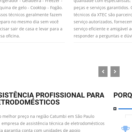
rigerador - Geladeira - Freezer -
qualidade com especialistas;
uina de gelo - Cooktop - Fogão.
peças e serviços garantidos. 
sos técnicos geralmente fazem
técnicos da XTEC são parceir
eparo no mesmo dia sem você
serviço autorizados, fornec
cisar sair de casa e levar para a
serviço eficiente e amigável a
sa oficina.
responder a perguntas e dúv
SISTÊNCIA PROFISSIONAL PARA
PORQ
ETRODOMÉSTICOS
 melhor preço na região Catumbi em São Paulo
 empresa de assistência técnica de eletrodomésticos
da garantia conta com unidades de apoio