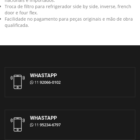
nacionais e importados.
Troca de filtro para refrigerador side by side, inverse, french
door e four flex.
Facilidade no pagamento para peças originais e mão de obra
qualificada.
WHASTAPP
11
92066-0102
WHASTAPP
11
95234-6797