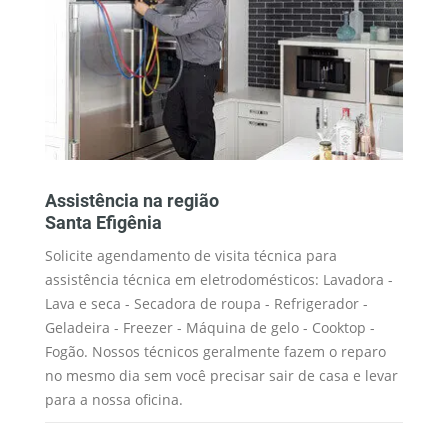
Assistência na região
M
Santa Efigênia
S
Solicite agendamento de visita técnica para
Os
assistência técnica em eletrodomésticos: Lavadora -
Wh
ue
Lava e seca - Secadora de roupa - Refrigerador -
se
Geladeira - Freezer - Máquina de gelo - Cooktop -
es
ua
Fogão. Nossos técnicos geralmente fazem o reparo
té
no mesmo dia sem você precisar sair de casa e levar
au
para a nossa oficina.
am