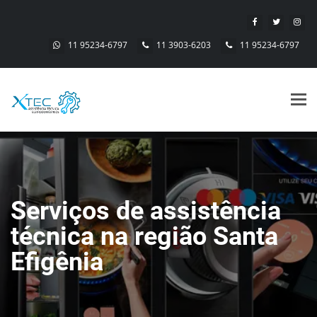
11 95234-6797
11 3903-6203
11 95234-6797
Alt
nav
Serviços de assistência
técnica na região Santa
Efigênia